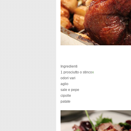
Ingredienti
1 prosciutto o stinco
x
odori vari
aglio
sale e pepe
cipolle
patate