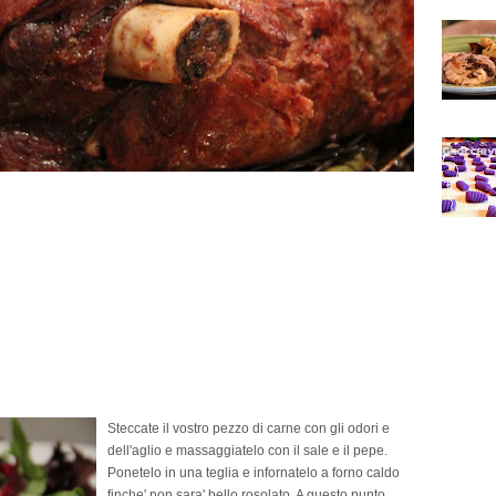
Steccate il vostro pezzo di carne con gli odori e
dell'aglio e massaggiatelo con il sale e il pepe.
Ponetelo in una teglia e infornatelo a forno caldo
finche' non sara' bello rosolato. A questo punto