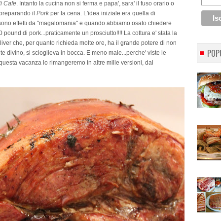
i Cafe
. Intanto la cucina non si ferma e papa', sara' il fuso orario o
a preparando il
Pork
per la cena. L'idea iniziale era quella di
a, sono effetti da "magalomania" e quando abbiamo osato chiedere
0 pound di pork...praticamente un prosciutto!!!! La cottura e' stata la
ver che, per quanto richieda molte ore, ha il grande potere di non
POP
nte divino, si scioglieva in bocca. E meno male...perche' viste le
questa vacanza lo rimangeremo in altre mille versioni, dal