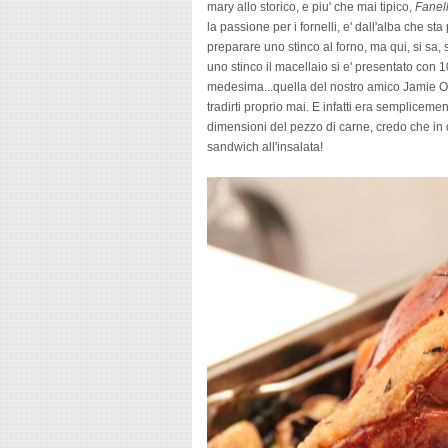
mary allo storico, e piu' che mai tipico,
Fanell
la passione per i fornelli, e' dall'alba che st
preparare uno stinco al forno, ma qui, si s
uno stinco il macellaio si e' presentato con 1
medesima...quella del nostro amico Jamie Oli
tradirti proprio mai. E infatti era sempliceme
dimensioni del pezzo di carne, credo che in 
sandwich all'insalata!