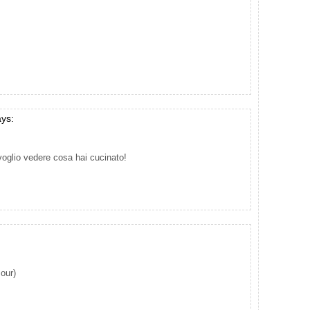
ays:
 voglio vedere cosa hai cucinato!
our)