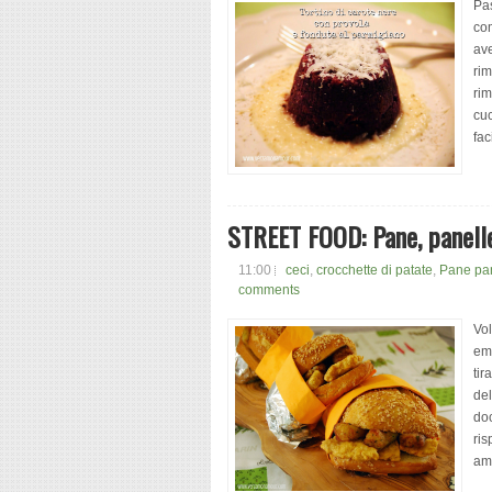
Pas
com
ave
rim
ri
cu
fac
STREET FOOD: Pane, panell
11:00
ceci
,
crocchette di patate
,
Pane pan
comments
Vol
emo
tir
del
doc
ris
ami