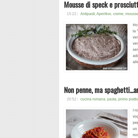
Mousse di speck e prosciutto
15:22
Antipasti
,
Aperitivo
,
creme
,
mouss
Ho 
la
ven
ven
sem
add
all
Non penne, ma spaghetti...ar
20:52
cucina romana
,
pasta
,
primo piatto
I r
vog
pep
un 
nos