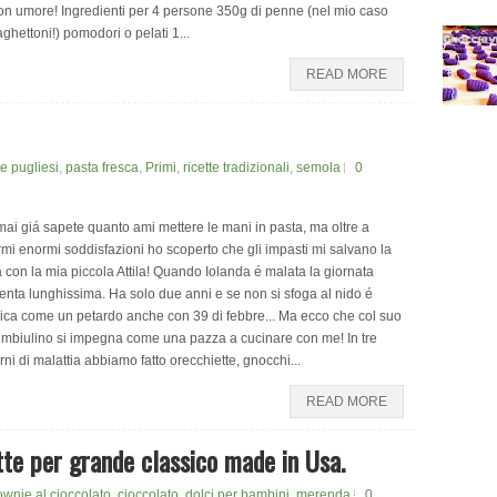
n umore! Ingredienti per 4 persone 350g di penne (nel mio caso
ghettoni!) pomodori o pelati 1...
READ MORE
e pugliesi
,
pasta fresca
,
Primi
,
ricette tradizionali
,
semola
0
ai giá sapete quanto ami mettere le mani in pasta, ma oltre a
mi enormi soddisfazioni ho scoperto che gli impasti mi salvano la
a con la mia piccola Attila! Quando Iolanda é malata la giornata
enta lunghissima. Ha solo due anni e se non si sfoga al nido é
ica come un petardo anche con 39 di febbre... Ma ecco che col suo
mbiulino si impegna come una pazza a cucinare con me! In tre
rni di malattia abbiamo fatto orecchiette, gnocchi...
READ MORE
tte per grande classico made in Usa.
ownie al cioccolato
,
cioccolato
,
dolci per bambini
,
merenda
0