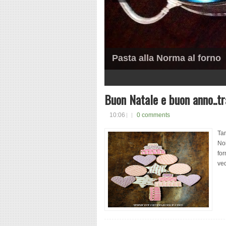
Pasta alla Norma al forno
1
2
3
4
5
Buon Natale e buon anno..tra
10:06
0 comments
Tan
Noi
for
ve