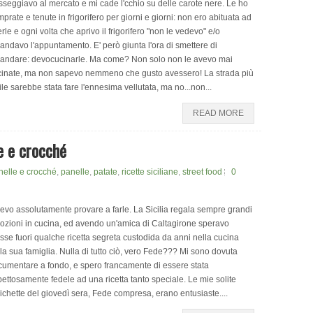
seggiavo al mercato e mi cade l'cchio su delle carote nere. Le ho
prate e tenute in frigorifero per giorni e giorni: non ero abituata ad
rle e ogni volta che aprivo il frigorifero "non le vedevo" e/o
andavo l'appuntamento. E' però giunta l'ora di smettere di
mandare: devocucinarle. Ma come? Non solo non le avevo mai
cinate, ma non sapevo nemmeno che gusto avessero! La strada più
ile sarebbe stata fare l'ennesima vellutata, ma no...non...
READ MORE
e e crocché
elle e crocché
,
panelle
,
patate
,
ricette siciliane
,
street food
0
evo assolutamente provare a farle. La Sicilia regala sempre grandi
zioni in cucina, ed avendo un'amica di Caltagirone speravo
asse fuori qualche ricetta segreta custodida da anni nella cucina
la sua famiglia. Nulla di tutto ciò, vero Fede??? Mi sono dovuta
umentare a fondo, e spero francamente di essere stata
pettosamente fedele ad una ricetta tanto speciale. Le mie solite
chette del giovedì sera, Fede compresa, erano entusiaste....