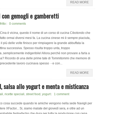
READ MORE
ll con gemogli e gamberetti
fritto
0 comments
Cina è vicina, questo il nome di un corso di cucina Cibotondo che
fatto ormai diversi mesi fa. La cucina cinese mi è sempre piaciuta,
il più delle volte finisco per rimpiagere la grande abbuffata la
tina successiva. Spesso risulta troppo unta, troppo
tta..semplicemente indigeribile! Allora perchè non provare a farla a
sa? Ricordo di una delle prime tate di Tommitommi che memore di
precedente lavoro cucinava spesso - e con...
READ MORE
l, salsa allo yogurt e menta e misticanza
ali
,
ricette speciali
,
street food
,
yogurt
1 comment
co cosa succede quando le amiche vengono nella sede Navigli per
ere XFactor... Si, siamo malate del giovedì sera, e oltre ad un
robabile fantaxfactor che dura per tutta la produzione con cena