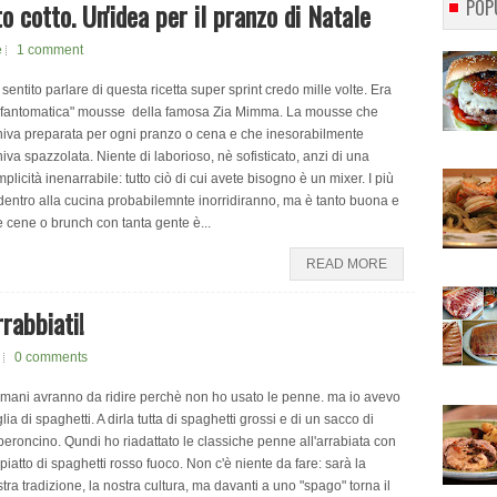
POP
 cotto. Un'idea per il pranzo di Natale
e
1 comment
sentito parlare di questa ricetta super sprint credo mille volte. Era
 "fantomatica" mousse della famosa Zia Mimma. La mousse che
iva preparata per ogni pranzo o cena e che inesorabilmente
iva spazzolata. Niente di laborioso, nè sofisticato, anzi di una
plicità inenarrabile: tutto ciò di cui avete bisogno è un mixer. I più
entro alla cucina probabilemnte inorridiranno, ma è tanto buona e
e cene o brunch con tanta gente è...
READ MORE
rabbiati!
0 comments
omani avranno da ridire perchè non ho usato le penne. ma io avevo
lia di spaghetti. A dirla tutta di spaghetti grossi e di un sacco di
eroncino. Qundi ho riadattato le classiche penne all'arrabiata con
piatto di spaghetti rosso fuoco. Non c'è niente da fare: sarà la
tra tradizione, la nostra cultura, ma davanti a uno "spago" torna il