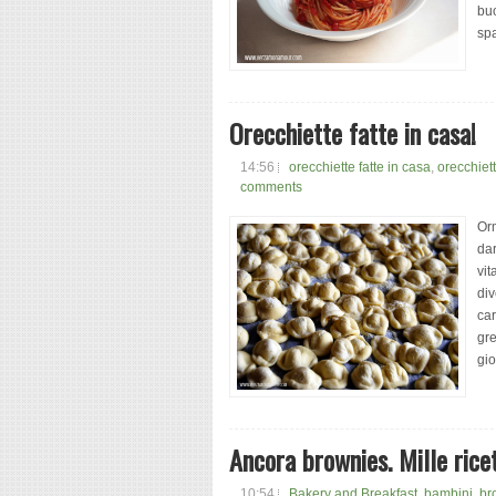
buo
spa
Orecchiette fatte in casa!
14:56
orecchiette fatte in casa
,
orecchiett
comments
Orm
dar
vit
div
car
gre
gio
Ancora brownies. Mille rice
10:54
Bakery and Breakfast
,
bambini
,
br