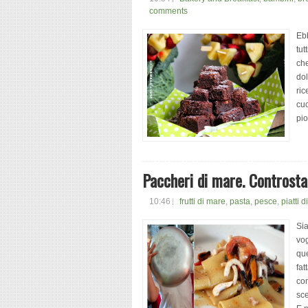
comments
Ebb
tut
che
dol
ric
cuc
pio
Paccheri di mare. Controsta
10:46
frutti di mare
,
pasta
,
pesce
,
piatti 
Sia
vog
que
fat
con
sce