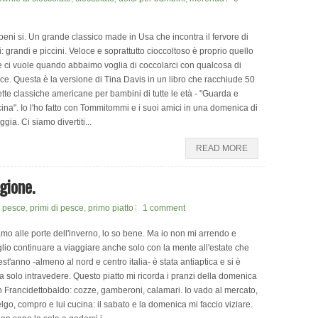
eni si. Un grande classico made in Usa che incontra il fervore di
ti: grandi e piccini. Veloce e soprattutto cioccoltoso è proprio quello
 ci vuole quando abbaimo voglia di coccolarci con qualcosa di
ce. Questa è la versione di Tina Davis in un libro che racchiude 50
ette classiche americane per bambini di tutte le età - "Guarda e
ina". Io l'ho fatto con Tommitommi e i suoi amici in una domenica di
ggia. Ci siamo divertiti...
READ MORE
gione.
di pesce
,
primi di pesce
,
primo piatto
1 comment
mo alle porte dell'inverno, lo so bene. Ma io non mi arrendo e
lio continuare a viaggiare anche solo con la mente all'estate che
st'anno -almeno al nord e centro italia- è stata antiaptica e si è
ta solo intravedere. Questo piatto mi ricorda i pranzi della domenica
 Francidettobaldo: cozze, gamberoni, calamari. Io vado al mercato,
lgo, compro e lui cucina: il sabato e la domenica mi faccio viziare.