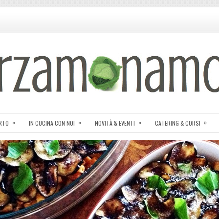
»
»
»
»
ORTO
IN CUCINA CON NOI
NOVITÀ & EVENTI
CATERING & CORSI