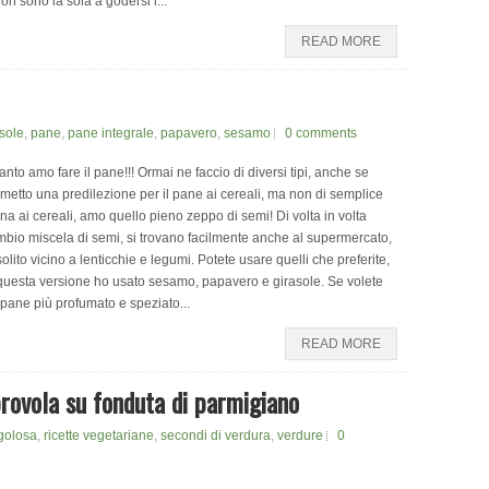
on sono la sola a godersi i...
READ MORE
sole
,
pane
,
pane integrale
,
papavero
,
sesamo
0 comments
nto amo fare il pane!!! Ormai ne faccio di diversi tipi, anche se
etto una predilezione per il pane ai cereali, ma non di semplice
ina ai cereali, amo quello pieno zeppo di semi! Di volta in volta
bio miscela di semi, si trovano facilmente anche al supermercato,
solito vicino a lenticchie e legumi. Potete usare quelli che preferite,
questa versione ho usato sesamo, papavero e girasole. Se volete
pane più profumato e speziato...
READ MORE
rovola su fonduta di parmigiano
 golosa
,
ricette vegetariane
,
secondi di verdura
,
verdure
0