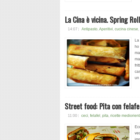
La Cina è vicina. Spring Ro
14:07
Antipasto
,
Aperitivi
,
cucina cinese
,
La 
ho 
ma 
mat
fri
ca
un 
Street food: Pita con felafe
11:00
ceci
,
felafel
,
pita
,
ricette mediorient
Ec
ved
imp