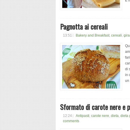
E n
Pagnotta ai cereali
13:51
Bakery and Breakfast
,
cereali
,
gira
Qua
amm
far
cam
di 
in 
un 
Sformato di carote nere e p
12:24
Antipasti
,
carote nere
,
dieta
,
dieta
comments