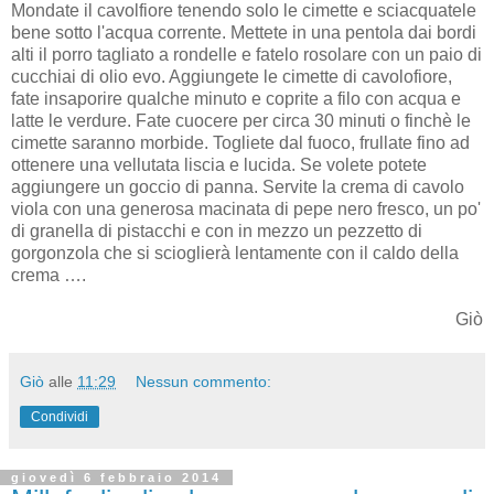
Mondate il cavolfiore tenendo solo le cimette e sciacquatele
bene sotto l'acqua corrente. Mettete in una pentola dai bordi
alti il porro tagliato a rondelle e fatelo rosolare con un paio di
cucchiai di olio evo. Aggiungete le cimette di cavolofiore,
fate insaporire qualche minuto e coprite a filo con acqua e
latte le verdure. Fate cuocere per circa 30 minuti o finchè le
cimette saranno morbide. Togliete dal fuoco, frullate fino ad
ottenere una vellutata liscia e lucida. Se volete potete
aggiungere un goccio di panna. Servite la crema di cavolo
viola con una generosa macinata di pepe nero fresco, un po'
di granella di pistacchi e con in mezzo un pezzetto di
gorgonzola che si scioglierà lentamente con il caldo della
crema ….
Giò
Giò
alle
11:29
Nessun commento:
Condividi
giovedì 6 febbraio 2014