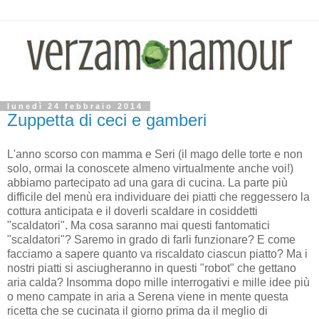
lunedì 24 febbraio 2014
Zuppetta di ceci e gamberi
L'anno scorso con mamma e Seri (il mago delle torte e non
solo, ormai la conoscete almeno virtualmente anche voi!)
abbiamo partecipato ad una gara di cucina. La parte più
difficile del menù era individuare dei piatti che reggessero la
cottura anticipata e il doverli scaldare in cosiddetti
"scaldatori". Ma cosa saranno mai questi fantomatici
"scaldatori"? Saremo in grado di farli funzionare? E come
facciamo a sapere quanto va riscaldato ciascun piatto? Ma i
nostri piatti si asciugheranno in questi "robot" che gettano
aria calda? Insomma dopo mille interrogativi e mille idee più
o meno campate in aria a Serena viene in mente questa
ricetta che se cucinata il giorno prima da il meglio di