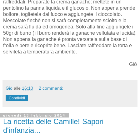
raffreddati. Preparate la crema ganache: mettete in un
pentolino la panna liquida e il glucosio. Non appena prende
bollore, toglietela dal fuoco e aggiungete il cioccolato.
Mescolate finchè non si sarà completamente sciolto e la
crema sarà fluida ed omogenea. Solo alla fine aggiungete i
50gr di burro ( il burro renderà la ganache vellutata e lucida).
Non appena la ganache è pronta versatela sulla base di
frolla e pere e ricoprite bene. Lasciate raffreddare la torta e
servitela a temperatura ambiente.
Giò
Giò
alle
16:10
2 commenti:
Condividi
giovedì 13 febbraio 2014
La ricetta delle Camille! Sapori
d'infanzia...