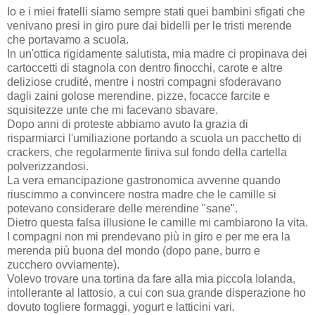
Io e i miei fratelli siamo sempre stati quei bambini sfigati che
venivano presi in giro pure dai bidelli per le tristi merende
che portavamo a scuola.
In un'ottica rigidamente salutista, mia madre ci propinava dei
cartoccetti di stagnola con dentro finocchi, carote e altre
deliziose crudité, mentre i nostri compagni sfoderavano
dagli zaini golose merendine, pizze, focacce farcite e
squisitezze unte che mi facevano sbavare.
Dopo anni di proteste abbiamo avuto la grazia di
risparmiarci l'umiliazione portando a scuola un pacchetto di
crackers, che regolarmente finiva sul fondo della cartella
polverizzandosi.
La vera emancipazione gastronomica avvenne quando
riuscimmo a convincere nostra madre che le camille si
potevano considerare delle merendine "sane".
Dietro questa falsa illusione le camille mi cambiarono la vita.
I compagni non mi prendevano più in giro e per me era la
merenda più buona del mondo (dopo pane, burro e
zucchero ovviamente).
Volevo trovare una tortina da fare alla mia piccola Iolanda,
intollerante al lattosio, a cui con sua grande disperazione ho
dovuto togliere formaggi, yogurt e latticini vari.