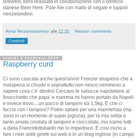
Brewfist, birra brassata in collaborazione con il birrificio
danese Beer Here. Pale Ale con malto di segale e luppoli
neozelandesi.
Anna Verzamonamour
alle
11:32
Nessun commento:
Condividi
lunedì 3 febbraio 2014
Raspberry curd
Ci sono cascata anche quest'anno! Freezer strapieno che a
malapena si chiude e soprattutto non riesco nemmeno a
sapere cosa c'e' dentro! Cercavo le salsicce napoletane al
finocchietto che papa' e mamma mi hanno portato da Napoli
e invece trovo....un pacco di lamponi da 1,5kg. E che ci
faccio con i lamponi? Potrei optare per una marmellata (ma
sono in un momento di super pigrizia), per la mia solita e
tanto amata crostata di lamponi e cioccolato, ma siamo tutti
a dieta
Francidettobaldo
me lo impedisce. E cosi inizio a
fare i miei soliti giretti sul web e in un blog inglese (in campo