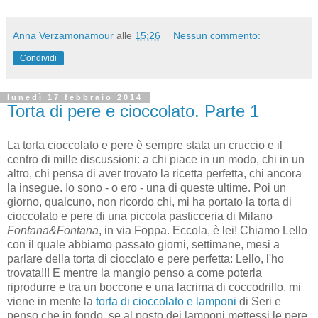
Anna Verzamonamour
alle
15:26
Nessun commento:
Condividi
lunedì 17 febbraio 2014
Torta di pere e cioccolato. Parte 1
La torta cioccolato e pere è sempre stata un cruccio e il
centro di mille discussioni: a chi piace in un modo, chi in un
altro, chi pensa di aver trovato la ricetta perfetta, chi ancora
la insegue. Io sono - o ero - una di queste ultime. Poi un
giorno, qualcuno, non ricordo chi, mi ha portato la torta di
cioccolato e pere di una piccola pasticceria di Milano
Fontana&Fontana
, in via Foppa. Eccola, è lei! Chiamo Lello
con il quale abbiamo passato giorni, settimane, mesi a
parlare della torta di ciocclato e pere perfetta: Lello, l'ho
trovata!!! E mentre la mangio penso a come poterla
riprodurre e tra un boccone e una lacrima di coccodrillo, mi
viene in mente la
torta di cioccolato e lamponi
di Seri e
penso che in fondo, se al posto dei lamponi mettessi le pere,