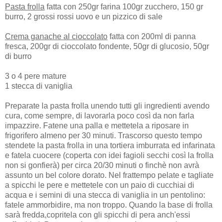
Pasta frolla
fatta con 250gr farina 100gr zucchero, 150 gr
burro, 2 grossi rossi uovo e un pizzico di sale
Crema ganache al cioccolato
fatta con 200ml di panna
fresca, 200gr di cioccolato fondente, 50gr di glucosio, 50gr
di burro
3 o 4 pere mature
1 stecca di vaniglia
Preparate la pasta frolla unendo tutti gli ingredienti avendo
cura, come sempre, di lavorarla poco così da non farla
impazzire. Fatene una palla e mettetela a riposare in
frigorifero almeno per 30 minuti. Trascorso questo tempo
stendete la pasta frolla in una tortiera imburrata ed infarinata
e fatela cuocere (coperta con idei fagioli secchi così la frolla
non si gonfierà) per circa 20/30 minuti o finchè non avrà
assunto un bel colore dorato. Nel frattempo pelate e tagliate
a spicchi le pere e mettetele con un paio di cucchiai di
acqua e i semini di una stecca di vaniglia in un pentolino:
fatele ammorbidire, ma non troppo. Quando la base di frolla
sarà fredda,copritela con gli spicchi di pera anch'essi