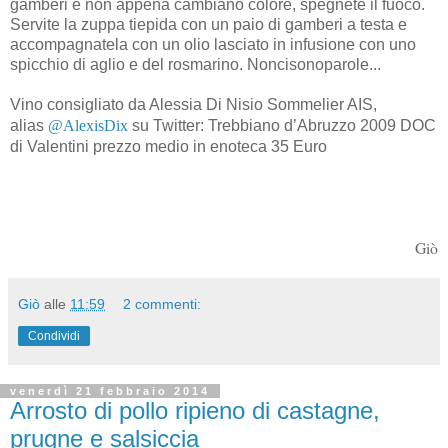
gamberi e non appena cambiano colore, spegnete il fuoco.
Servite la zuppa tiepida con un paio di gamberi a testa e
accompagnatela con un olio lasciato in infusione con uno
spicchio di aglio e del rosmarino. Noncisonoparole...
Vino consigliato da Alessia Di Nisio Sommelier AIS,
alias
@AlexisDix
su Twitter: Trebbiano d’Abruzzo 2009 DOC
di Valentini prezzo medio in enoteca 35 Euro
Giò
Giò
alle
11:59
2 commenti:
Condividi
venerdì 21 febbraio 2014
Arrosto di pollo ripieno di castagne,
prugne e salsiccia