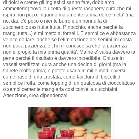
di dolci e creme gli inglesi ci sanno fare, dobbiamo
ammetterlo) trovo la ricetta di questo raspberry curd che mi
ispira non poco. Inganno malamente la mia dolce meta' (ma
no, dai, c'è poco o niente burro e un nonnulla di
zucchero..quasi tutta frutta. Pinocchio, anche perché la
mangi tutta...) e mi metto ai fornelli. E semplice e abbastanza
veloce da fare, anche se l'eliminazione dei semini mi costa
non poca pazienza..e chi mi conosce sa che la pazienza
non e' propio la mia prima qualità'. Ma ne e' valsa davvero la
pena perchè il risultato è davvero incredibile. Chiusa in
vasetti sterilizzati dura anche una decina di giorni (ma la
finirete molto prima) e potete usarla in mille modi diversi:
come base di una crostata, come farictura di biscotti di
semplice frolla, come topping di un qualcosa di cioccolatoso
o semplicemente mangiarla cosi com'è, a cucchiaini.
Attenzione, crea dipendenza!