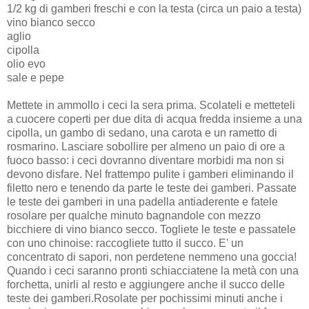
1/2 kg di gamberi freschi e con la testa (circa un paio a testa)
vino bianco secco
aglio
cipolla
olio evo
sale e pepe
Mettete in ammollo i ceci la sera prima. Scolateli e metteteli
a cuocere coperti per due dita di acqua fredda insieme a una
cipolla, un gambo di sedano, una carota e un rametto di
rosmarino. Lasciare sobollire per almeno un paio di ore a
fuoco basso: i ceci dovranno diventare morbidi ma non si
devono disfare. Nel frattempo pulite i gamberi eliminando il
filetto nero e tenendo da parte le teste dei gamberi. Passate
le teste dei gamberi in una padella antiaderente e fatele
rosolare per qualche minuto bagnandole con mezzo
bicchiere di vino bianco secco. Togliete le teste e passatele
con uno chinoise: raccogliete tutto il succo. E' un
concentrato di sapori, non perdetene nemmeno una goccia!
Quando i ceci saranno pronti schiacciatene la metà con una
forchetta, unirli al resto e aggiungere anche il succo delle
teste dei gamberi.Rosolate per pochissimi minuti anche i