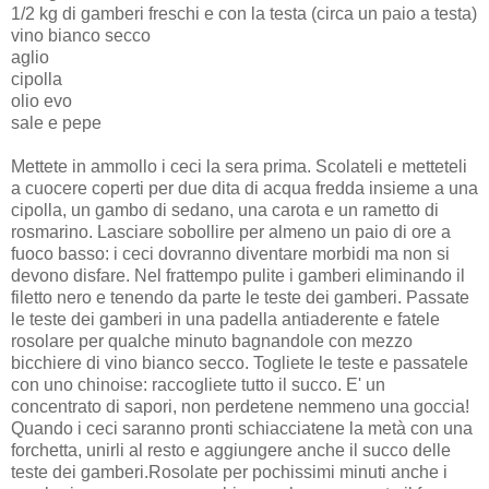
1/2 kg di gamberi freschi e con la testa (circa un paio a testa)
vino bianco secco
aglio
cipolla
olio evo
sale e pepe
Mettete in ammollo i ceci la sera prima. Scolateli e metteteli
a cuocere coperti per due dita di acqua fredda insieme a una
cipolla, un gambo di sedano, una carota e un rametto di
rosmarino. Lasciare sobollire per almeno un paio di ore a
fuoco basso: i ceci dovranno diventare morbidi ma non si
devono disfare. Nel frattempo pulite i gamberi eliminando il
filetto nero e tenendo da parte le teste dei gamberi. Passate
le teste dei gamberi in una padella antiaderente e fatele
rosolare per qualche minuto bagnandole con mezzo
bicchiere di vino bianco secco. Togliete le teste e passatele
con uno chinoise: raccogliete tutto il succo. E' un
concentrato di sapori, non perdetene nemmeno una goccia!
Quando i ceci saranno pronti schiacciatene la metà con una
forchetta, unirli al resto e aggiungere anche il succo delle
teste dei gamberi.Rosolate per pochissimi minuti anche i