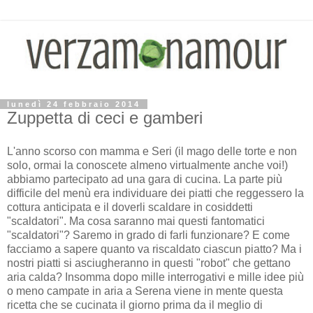
lunedì 24 febbraio 2014
Zuppetta di ceci e gamberi
L'anno scorso con mamma e Seri (il mago delle torte e non
solo, ormai la conoscete almeno virtualmente anche voi!)
abbiamo partecipato ad una gara di cucina. La parte più
difficile del menù era individuare dei piatti che reggessero la
cottura anticipata e il doverli scaldare in cosiddetti
"scaldatori". Ma cosa saranno mai questi fantomatici
"scaldatori"? Saremo in grado di farli funzionare? E come
facciamo a sapere quanto va riscaldato ciascun piatto? Ma i
nostri piatti si asciugheranno in questi "robot" che gettano
aria calda? Insomma dopo mille interrogativi e mille idee più
o meno campate in aria a Serena viene in mente questa
ricetta che se cucinata il giorno prima da il meglio di