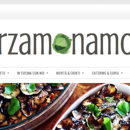
»
»
»
»
ORTO
IN CUCINA CON NOI
NOVITÀ & EVENTI
CATERING & CORSI