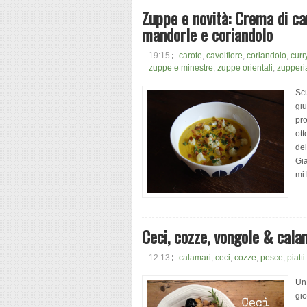
Zuppe e novità: Crema di ca
mandorle e coriandolo
19:15
carote
,
cavolfiore
,
coriandolo
,
curr
zuppe e minestre
,
zuppe orientali
,
zupperi
Scu
giu
pro
ott
del
Gia
mi 
Ceci, cozze, vongole & cala
12:13
calamari
,
ceci
,
cozze
,
pesce
,
piatt
Un 
gio