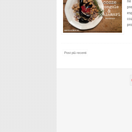
ne 
pre
esp
coz
pro
Post più recenti