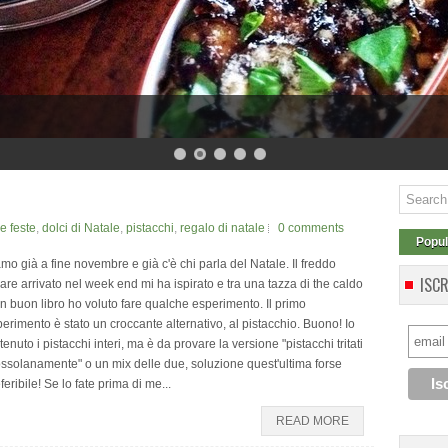
le feste
,
dolci di Natale
,
pistacchi
,
regalo di natale
0 comments
Popul
mo già a fine novembre e già c'è chi parla del Natale. Il freddo
ISC
are arrivato nel week end mi ha ispirato e tra una tazza di the caldo
n buon libro ho voluto fare qualche esperimento. Il primo
erimento è stato un croccante alternativo, al pistacchio. Buono! Io
tenuto i pistacchi interi, ma è da provare la versione "pistacchi tritati
ssolanamente" o un mix delle due, soluzione quest'ultima forse
feribile! Se lo fate prima di me...
READ MORE