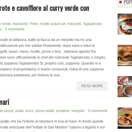
POP
rote e cavolfiore al curry verde con
y verde
,
mandorle
,
Primi
,
ricette autunnali
,
ristoranti
,
Tagliabrodo
,
a
0 comments
sate la latitanza, batto la fiacca da un mesetto ma ho una
stificazione più che valida! Finalmente, dopo mesi e mesi di
getti, lavori, menu, ricette, prove e test... abbiamo aperto! Da
obre sono ufficialmente lo chef del ristorante Tagliabrodo, o meglio,
la zupperia Tagliabrodo! Si, proprio così, zupperia. Quando io e
mpiero (il proprietario) ci siamo conosciuti, l'idea di una zupperia
lasciava perplessa, per fortuna la sua...
READ MORE
mari
i di pesce
,
piatto unico
,
primo piatto
,
proteine
,
vongole
0 comments
piatto che ha l'intento di riportarci in riva al mare. In fondo queste
rnate anticipate dell'"estate di San Martino" cadono a fagiolo e noi