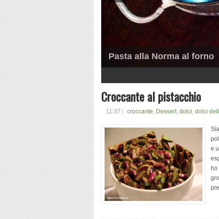
Pasta alla Norma al forno
1
2
3
4
5
Croccante al pistacchio
11:37
croccante
,
Dessert
,
dolci
,
dolci del
Sia
pol
e u
esp
ho 
gro
pre