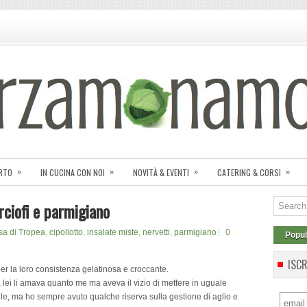
»
»
»
»
ORTO
IN CUCINA CON NOI
NOVITÀ & EVENTI
CATERING & CORSI
arciofi e parmigiano
sa di Tropea
,
cipollotto
,
insalate miste
,
nervetti
,
parmigiano
0
Popul
ISC
er la loro consistenza gelatinosa e croccante.
a, lei li amava quanto me ma aveva il vizio di mettere in uguale
lle, ma ho sempre avuto qualche riserva sulla gestione di aglio e