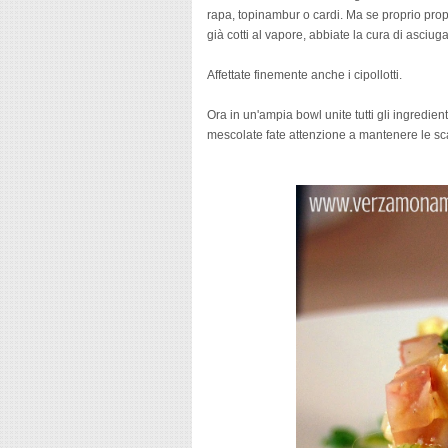
rapa, topinambur o cardi. Ma se proprio propri
già cotti al vapore, abbiate la cura di asciug
Affettate finemente anche i cipollotti.
Ora in un'ampia bowl unite tutti gli ingredie
mescolate fate attenzione a mantenere le scag