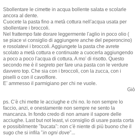
Sbollentare le cimette in acqua bollente salata e scolarle
ancora al dente.
Cuocete la pasta fino a metà cottura nell'acqua usata per
sbollentare i broccoli.
Nel frattempo fate dorare leggermente l'aglio in poco olio (
se piace vi consiglio di aggiungere anche del peperoncino)
e rosolatevi i broccoli. Aggiungete la pasta che avrete
scolato a metà cottura e continuate a cuocerla aggiungendo
a poco a poco l'acqua di cottura. A mo' di risotto. Questo
secondo me è il segreto per fare una pasta con le verdure
davvero top. Che sia con i broccoli, con la zucca, con i
piselli o con il cavolfiore.
E' ammesso il parmigiano per chi ne vuole.
Giò
ps. C'è chi mette le acciughe e chi no. Io non sempre lo
faccio, anzi, e onestamente non sempre ne sento la
mancanza. In fondo credo di non amare il sapore delle
acciughe. Last but not least, vi consiglio di usare pasta corta
e possibilmente "bucata": non c'è niente di più buono che il
sugo che si infila "
in ogni dove
"...