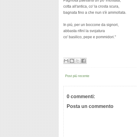
Pagnotta paesana un po' intostata,
cotta all'antica, co' la crosta scura,
bagnata fino a che nun s'è ammollata.
In più, per un boccone da signori,
abbasta rifinì la svojatura
co' basilico, pepe e pommidori."
Post più recente
0 commenti:
Posta un commento