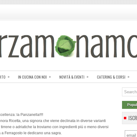
»
»
»
»
ORTO
IN CUCINA CON NOI
NOVITÀ & EVENTI
CATERING & CORSI
Popul
ccellenza: la Panzanella!!!!
ISC
ora Ricetta, una signora che viene declinata in diverse varianti
 tirrene o adriatiche la troviamo con ingredienti più o meno diversi
a a Ferragosto le dedicano una sagra.