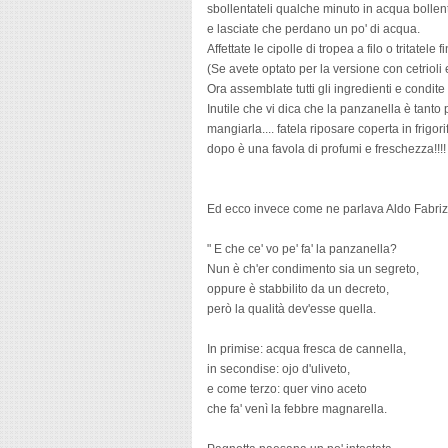
sbollentateli qualche minuto in acqua bollente e
e lasciate che perdano un po' di acqua.
Affettate le cipolle di tropea a filo o tritatele 
(Se avete optato per la versione con cetrioli e 
Ora assemblate tutti gli ingredienti e condit
Inutile che vi dica che la panzanella è tanto
mangiarla.... fatela riposare coperta in frig
dopo è una favola di profumi e freschezza!!!!
Ed ecco invece come ne parlava Aldo Fabriz
" E che ce' vo pe' fa' la panzanella?
Nun è ch'er condimento sia un segreto,
oppure è stabbilito da un decreto,
però la qualità dev'esse quella.
In primise: acqua fresca de cannella,
in secondise: ojo d'uliveto,
e come terzo: quer vino aceto
che fa' venì la febbre magnarella.