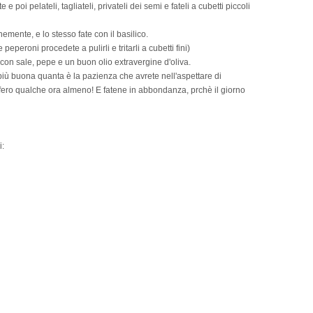
 poi pelateli, tagliateli, privateli dei semi e fateli a cubetti piccoli
finemente, e lo stesso fate con il basilico.
peperoni procedete a pulirli e tritarli a cubetti fini)
e con sale, pepe e un buon olio extravergine d'oliva.
 più buona quanta è la pazienza che avrete nell'aspettare di
orifero qualche ora almeno! E fatene in abbondanza, prchè il giorno
i: