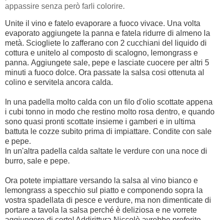
appassire senza però farli colorire.
Unite il vino e fatelo evaporare a fuoco vivace. Una volta
evaporato aggiungete la panna e fatela ridurre di almeno la
metà.
Sciogliete lo zafferano con 2 cucchiani del liquido di
cottura e unitelo al composto di scalogno, lemongrass e
panna.
Aggiungete sale, pepe e lasciate cuocere per altri 5
minuti a fuoco dolce.
Ora passate la salsa cosi ottenuta al
colino e servitela ancora calda.
In una padella molto calda con un filo d'olio scottate appena
i cubi tonno in modo che restino molto rosa dentro, e quando
sono quasi pronti scottate insieme i gamberi e in ultima
battuta le cozze subito prima di impiattare. Condite con sale
e pepe.
In un'altra padella calda saltate le verdure con una noce di
burro, sale e pepe.
Ora potete impiattare versando la salsa al vino bianco e
lemongrass a specchio sul piatto e componendo sopra la
vostra spadellata di pesce e verdure, ma non dimenticate di
portare a tavola la salsa perché è deliziosa e ne vorrete
aggiungere di certo! Addirittura Niccolò avrebbe preferito