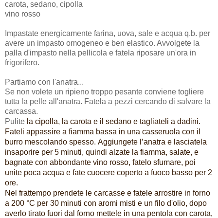
carota, sedano, cipolla
vino rosso
Impastate energicamente farina, uova, sale e acqua q.b. per
avere un impasto omogeneo e ben elastico. Avvolgete la
palla d'impasto nella pellicola e fatela riposare un'ora in
frigorifero.
Partiamo con l'anatra...
Se non volete un ripieno troppo pesante conviene togliere
tutta la pelle all'anatra. Fatela a pezzi cercando di salvare la
carcassa.
Pulite
la cipolla, la carota e il sedano e tagliateli a dadini.
Fateli appassire a fiamma bassa in una casseruola con il
burro mescolando spesso.
Aggiungete l’anatra e lasciatela
insaporire per 5 minuti, quindi alzate la fiamma, salate, e
bagnate con abbondante vino rosso, fatelo sfumare, poi
unite poca acqua e fate cuocere coperto a fuoco basso per 2
ore.
Nel frattempo prendete le carcasse e fatele arrostire in forno
a 200 °C per 30 minuti con aromi misti e un filo d'olio, dopo
averlo tirato fuori dal forno mettele in una pentola con carota,