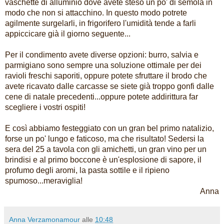
vaschette di alluminio dove avete steso un po' di semola in
modo che non si attacchino. In questo modo potrete
agilmente surgelarli, in frigorifero l'umidità tende a farli
appiccicare già il giorno seguente...
Per il condimento avete diverse opzioni: burro, salvia e
parmigiano sono sempre una soluzione ottimale per dei
ravioli freschi saporiti, oppure potete sfruttare il brodo che
avete ricavato dalle carcasse se siete già troppo gonfi dalle
cene di natale precedenti...oppure potete addirittura far
scegliere i vostri ospiti!
E così abbiamo festeggiato con un gran bel primo natalizio,
forse un po' lungo e faticoso, ma che risultato! Sedersi la
sera del 25 a tavola con gli amichetti, un gran vino per un
brindisi e a
l primo boccone è un'esplosione di sapore, il
profumo degli aromi, la pasta sottile e il ripieno
spumoso...meraviglia!
Anna
Anna Verzamonamour
alle
10:48