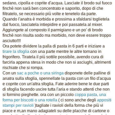
sedano, cipolla e coprite d'acqua. Lasciate il brodo sul fuoco
finchè non sarà ben concentrato e saporito, dopo di che
filtratelo, se necessario più volte e tenetelo da parte.
Quando l'anatra è morbida e prossima a sfaldarsi toglietela
dal fuoco, lasciatela intiepidire e poi passatela al mixer.
Aggiungete al composto il parmigiano e un po' di brodo
finchè non risulta sodo ma morbido, non deve essere troppo
asciutto!!!!
Ora potete dividere la palla di pasta in 6 parti e iniziare a
tirare la sfoglia
con una parte mentre le altre tornano in
frigorifero. Tiratela il più sottile possibile, avendo cura di
farcirla appena stesa in modo che non si asciughi, altrimenti
rischiate che si rompa.
Con un
sac a poche o una siringa
disponete delle palline di
anatra sulla sfoglia, spennellate la pasta con un filo d'acqua
e coprite con un'altra sfoglia. Fate aderire bene le due parti
di sfoglia facendo uscire tutta l'aria e stando attenti che non
si formino pieghette. ora con un piccolo
coppa pasta, una
forma per biscotti o una rotella
( ci sono anche degli
appositi
stampi per ravioli
)tagliate i ravioli della forma che più vi
piace e m,an mano adagiateli su delle placche di cartone o