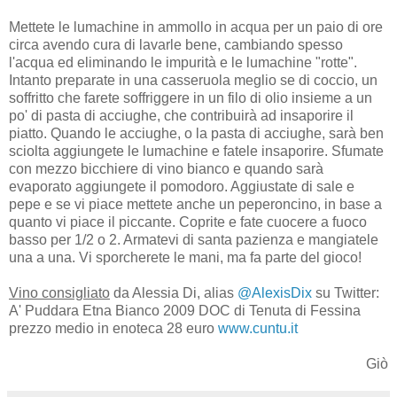
Mettete le lumachine in ammollo in acqua per un paio di ore
circa avendo cura di lavarle bene, cambiando spesso
l'acqua ed eliminando le impurità e le lumachine "rotte".
Intanto preparate in una casseruola meglio se di coccio, un
soffritto che farete soffriggere in un filo di olio insieme a un
po' di pasta di acciughe, che contribuirà ad insaporire il
piatto. Quando le acciughe, o la pasta di acciughe, sarà ben
sciolta aggiungete le lumachine e fatele insaporire. Sfumate
con mezzo bicchiere di vino bianco e quando sarà
evaporato aggiungete il pomodoro. Aggiustate di sale e
pepe e se vi piace mettete anche un peperoncino, in base a
quanto vi piace il piccante. Coprite e fate cuocere a fuoco
basso per 1/2 o 2. Armatevi di santa pazienza e mangiatele
una a una. Vi sporcherete le mani, ma fa parte del gioco!
Vino consigliato
da Alessia Di, alias
@AlexisDix
su Twitter:
A' Puddara Etna Bianco 2009 DOC di Tenuta di Fessina
prezzo medio in enoteca 28 euro
www.cuntu.it
Giò