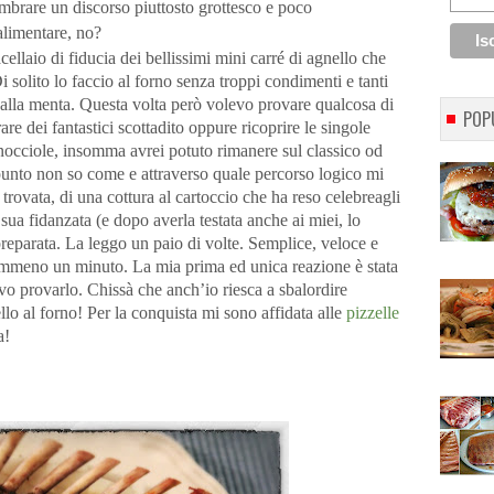
mbrare un discorso piuttosto grottesco e poco
alimentare, no?
llaio di fiducia dei bellissimi mini carré di agnello che
 solito lo faccio al forno senza troppi condimenti e tanti
lla menta. Questa volta però volevo provare qualcosa di
POP
are dei fantastici scottadito oppure ricoprire le singole
nocciole, insomma avrei potuto rimanere sul classico od
punto non so come e attraverso quale percorso logico mi
 trovata, di una cottura al cartoccio che ha reso celebre
agli
 sua fidanzata (e dopo averla testata anche ai miei, lo
preparata.
La leggo un paio di volte. Semplice, veloce e
emmeno un minuto.
La mia prima ed unica reazione è stata
vo provarlo. Chissà che anch’io riesca a sbalordire
llo al forno! Per la conquista mi sono affidata alle
pizzelle
a!