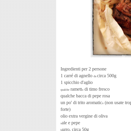
Ingredienti per 2 persone
1 carré di agnello
circa 500g
da
1 spicchio d'aglio
ramett
di timo fresco
qualche
o
qualche bacca di pepe rosa
un po' di trito aromatic
(non usate trop
o
forte)
olio extra vergine di oliva
ale e pepe
s
urro, circa 50g
b