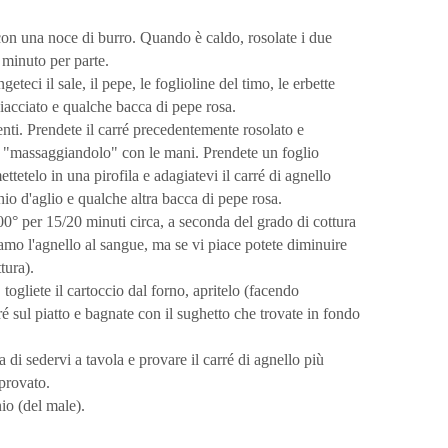
 con una noce di burro. Quando è caldo, rosolate i due
 minuto per parte.
eteci il sale, il pepe, le foglioline del timo, le erbette
iacciato e qualche bacca di pepe rosa.
ienti. Prendete il carré precedentemente rosolato e
o "massaggiandolo" con le mani. Prendete un foglio
tetelo in una pirofila e adagiatevi il carré di agnello
io d'aglio e qualche altra bacca di pepe rosa.
00° per 15/20 minuti circa, a seconda del grado di cottura
amo l'agnello al sangue, ma se vi piace potete diminuire
tura).
 togliete il cartoccio dal forno, apritelo (facendo
rré sul piatto e bagnate con il sughetto che trovate in fondo
di sedervi a tavola e provare il carré di agnello più
provato.
io (del male).