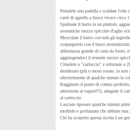
Prendete una padella e scaldate l'olio
carré di agnello a fuoco vivace circa 1
Spalmate il burro in un piattoni, aggiung
aromatiche mezzo spicchio d'aglio sch
Mescolate il burro con tutti gli ingred
cospargetelo con il burro aromatizzat
abbastanza grande di carta da forno, met
aggiungendoci il restante mezzo spicch
Chiudete a "cartoccio" e infornate a 2
desiderato (più o meno rosato. io non 
ulteriorimente di qualche minuto la cot
Raggiunto il punto di cottura preferito,
attenzione ai vapori!!!), adagiate il ca
al cartoccio.
Lasciate riposare qualche minuto prima 
morbido e profumato che abbiate mai 
Chi ha scoperto questa ricetta è un gen