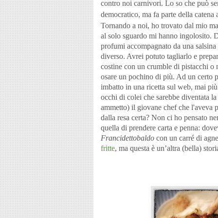
contro noi carnivori. Lo so che può se
democratico, ma fa parte della catena 
Tornando a noi, ho trovato dal mio mace
al solo sguardo mi hanno ingolosito. Di
profumi accompagnato da una salsina a
diverso. Avrei potuto tagliarlo e prepar
costine con un crumble di pistacchi o 
osare un pochino di più. Ad un certo 
imbatto in una ricetta sul web, mai più
occhi di colei che sarebbe diventata la
ammetto)
il giovane chef che l'aveva 
dalla resa certa?
Non ci ho pensato n
quella di prendere carta e penna: dove
Francidettobaldo
con un carré di agne
fritte
, ma questa è un’altra (bella) stori