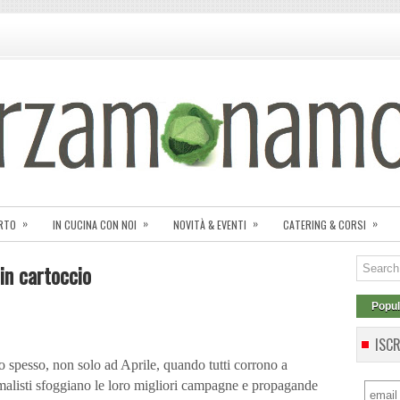
»
»
»
»
ORTO
IN CUCINA CON NOI
NOVITÀ & EVENTI
CATERING & CORSI
in cartoccio
Popul
ISC
o spesso, non solo ad Aprile, quando tutti corrono a
nimalisti sfoggiano le loro migliori campagne e propagande