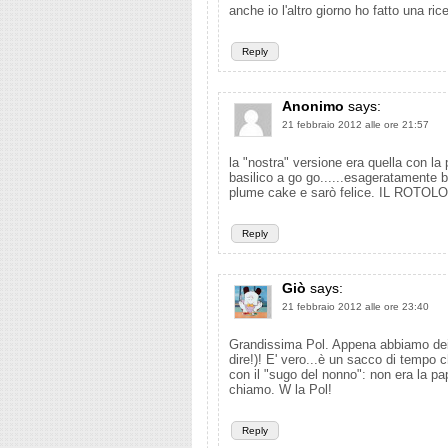
anche io l'altro giorno ho fatto una rice
Reply
Anonimo
says:
21 febbraio 2012 alle ore 21:57
la "nostra" versione era quella con la
basilico a go go......esageratamente 
plume cake e sarò felice. IL ROTOLONE
Reply
Giò
says:
21 febbraio 2012 alle ore 23:40
Grandissima Pol. Appena abbiamo dei
dire!)! E' vero...è un sacco di tempo 
con il "sugo del nonno": non era la 
chiamo. W la Pol!
Reply