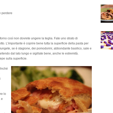
te perdere
forno così non dovrete ungere la teglia. Fate uno strato di
otto. L'importante è coprire bene tutta la superficie della pasta per
giungete, se è stagione, dei pomodorini, abbondante basilico, sale e
artendo dal lato lungo e sigillate bene, anche le estremità.
pepe sulla superficie.
finché
e
i
re lo
a e