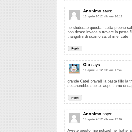
Anonimo
says:
16 aprile 2012 alle ore 16:18
ho sfoderato questa ricetta proprio s
non riesco invece a trovare la pasta f
triangolini di scamorza, ahimè! cate
Reply
Giò
says:
16 aprile 2012 alle ore 17:42
grande Cate! brava!! la pasta fillo la tr
seccherebbe subito. aspettiamo di sap
Reply
Anonimo
says:
18 aprile 2012 alle ore 12:02
Avrete presto mie notizie! nel frattemp