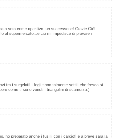
abato sera come aperitivo: un successone! Grazie Giò!
illo al supermercato...e ciò mi impedisce di provare i
ovi tra i surgelati! i fogli sono talmente sottili che fresca si
ere come ti sono venuti i triangolini di scamorza:)
o, ho preparato anche i fusilli con i carciofi e a breve sarà la