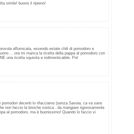
tta simile! buono il ripieno!
 provola affumicata, essendo estate chili di pomodoro e
buono.....ora mi manca la ricetta della pappa al pomodoro con
 una ricetta squisita e indimenticabile. Pol
 pomodori decenti lo rifacciamo (senza Savoia, ca va sans
che non faccio la brioche rustica...da mangiare rigorosamente
pappa al pomodoro, ma è buonissimo! Quando lo faccio vi