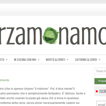
»
»
»
»
ORTO
IN CUCINA CON NOI
NOVITÀ & EVENTI
CATERING & CORSI
mments
Popul
ino (che io spesso chiamo "il rotolone".
Pol
, ti dice niente?)
ISC
iamo pensiamo che è semplicemente fantastico. E' sfizioso, facile e
ltato anche usando la pasta già stesa che si trova in qualsiasi
il problema della cena, senza dover necessariamente cadere sui