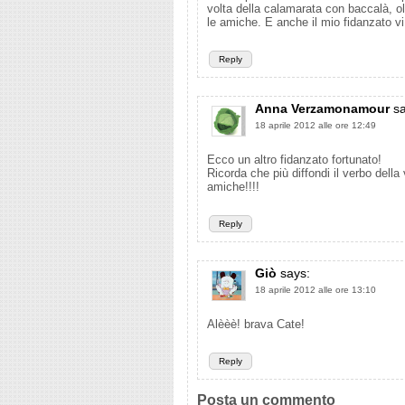
volta della calamarata con baccalà, oli
le amiche. E anche il mio fidanzato vi
Reply
Anna Verzamonamour
s
18 aprile 2012 alle ore 12:49
Ecco un altro fidanzato fortunato!
Ricorda che più diffondi il verbo della
amiche!!!!
Reply
Giò
says:
18 aprile 2012 alle ore 13:10
Alèèè! brava Cate!
Reply
Posta un commento