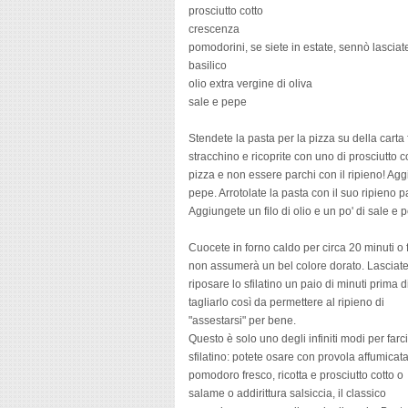
prosciutto cotto
crescenza
pomodorini, se siete in estate, sennò lascia
basilico
olio extra vergine di oliva
sale e pepe
Stendete la pasta per la pizza su della carta 
stracchino e ricoprite con uno di prosciutto c
pizza e non essere parchi con il ripieno! Ag
pepe. Arrotolate la pasta con il suo ripieno p
Aggiungete un filo di olio e un po' di sale e 
Cuocete in forno caldo per circa 20 minuti o 
non assumerà un bel colore dorato. Lasciat
riposare lo sfilatino un paio di minuti prima d
tagliarlo così da permettere al ripieno di
"assestarsi" per bene.
Questo è solo uno degli infiniti modi per farci
sfilatino: potete osare con provola affumicat
pomodoro fresco, ricotta e prosciutto cotto o
salame o addirittura salsiccia, il classico