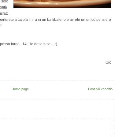
 solo
ilità
fatti,
rterete a tavola finirà in un battibaleno e avrete un unico pensiero
!
sso farne...14. Ho detto tutto.... :)
Giò
Home page
Post più vecchio