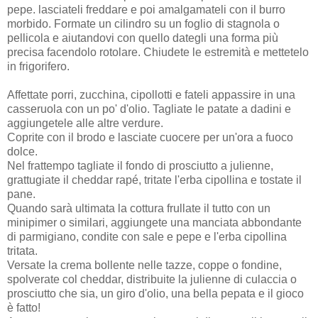
pepe. lasciateli freddare e poi amalgamateli con il burro
morbido. Formate un cilindro su un foglio di stagnola o
pellicola e aiutandovi con quello dategli una forma più
precisa facendolo rotolare. Chiudete le estremità e mettetelo
in frigorifero.
Affettate porri, zucchina, cipollotti e fateli appassire in una
casseruola con un po' d'olio. Tagliate le patate a dadini e
aggiungetele alle altre verdure.
Coprite con il brodo e lasciate cuocere per un'ora a fuoco
dolce.
Nel frattempo tagliate il fondo di prosciutto a julienne,
grattugiate il cheddar rapé, tritate l'erba cipollina e tostate il
pane.
Quando sarà ultimata la cottura frullate il tutto con un
minipimer o similari, aggiungete una manciata abbondante
di parmigiano, condite con sale e pepe e l'erba cipollina
tritata.
Versate la crema bollente nelle tazze, coppe o fondine,
spolverate col cheddar, distribuite la julienne di culaccia o
prosciutto che sia, un giro d'olio, una bella pepata e il gioco
è fatto!