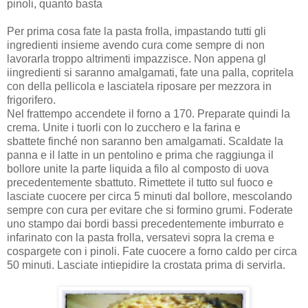
pinoli, quanto basta
Per prima cosa fate la pasta frolla, impastando tutti gli
ingredienti insieme avendo cura come sempre di non
lavorarla troppo altrimenti impazzisce. Non appena gl
iingredienti si saranno amalgamati, fate una palla, copritela
con della pellicola e lasciatela riposare per mezzora in
frigorifero.
Nel frattempo accendete il forno a 170. Preparate quindi la
crema. Unite i tuorli con lo zucchero e la farina e
sbattete finché non saranno ben amalgamati. Scaldate la
panna e il latte in un pentolino e prima che raggiunga il
bollore unite la parte liquida a filo al composto di uova
precedentemente sbattuto. Rimettete il tutto sul fuoco e
lasciate cuocere per circa 5 minuti dal bollore, mescolando
sempre con cura per evitare che si formino grumi. Foderate
uno stampo dai bordi bassi precedentemente imburrato e
infarinato con la pasta frolla, versatevi sopra la crema e
cospargete con i pinoli. Fate cuocere a forno caldo per circa
50 minuti. Lasciate intiepidire la crostata prima di servirla.