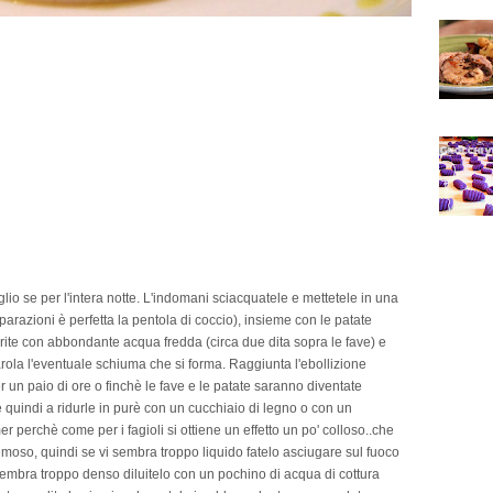
io se per l'intera notte. L'indomani sciacquatele e mettetele in una
arazioni è perfetta la pentola di coccio), insieme con le patate
oprite con abbondante acqua fredda (circa due dita sopra le fave) e
rola l'eventuale schiuma che si forma. Raggiunta l'ebollizione
 un paio di ore o finchè le fave e le patate saranno diventate
 quindi a ridurle in purè con un cucchiaio di legno o con un
r perchè come per i fagioli si ottiene un effetto un po' colloso..che
emoso, quindi se vi sembra troppo liquido fatelo asciugare sul fuoco
mbra troppo denso diluitelo con un pochino di acqua di cottura