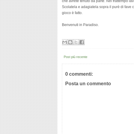
che avrete tenuto da parte. Nel frattempo lav
Scolatela e adagiatela sopra il purè di fave c
gioco è fatto.
Benvenuti in Paradiso.
Post più recente
0 commenti:
Posta un commento