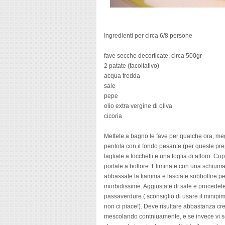
Ingredienti per circa 6/8 persone
fave secche decorticate, circa 500gr
2 patate (facoltativo)
acqua fredda
sale
pepe
olio extra vergine di oliva
cicoria
Mettete a bagno le fave per qualche ora, megl
pentola con il fondo pesante (per queste prep
tagliate a tocchetti e una foglia di alloro. C
portate a bollore. Eliminate con una schiuma
abbassate la fiamma e lasciate sobbollire per
morbidissime. Aggiustate di sale e procedete
passaverdure ( sconsiglio di usare il minipime
non ci piace!). Deve risultare abbastanza cr
mescolando contniuamente, e se invece vi se