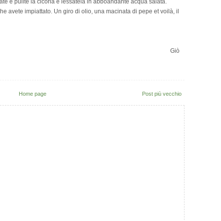
ate e pulite la cicoria e lessatela in abboandante acqua salata.
he avete impiattato. Un giro di olio, una macinata di pepe et voilà, il
Giò
Home page
Post più vecchio