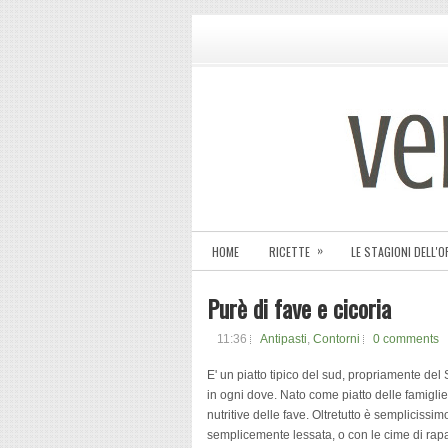
»
HOME
RICETTE
LE STAGIONI DELL'
Purè di fave e cicoria
11:36
Antipasti
,
Contorni
0 comments
E' un piatto tipico del sud, propriamente del
in ogni dove. Nato come piatto delle famiglie
nutritive delle fave. Oltretutto è semplicissi
semplicemente lessata, o con le cime di rapa