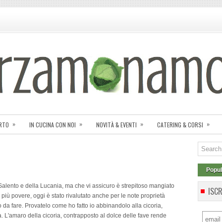
»
»
»
»
ORTO
IN CUCINA CON NOI
NOVITÀ & EVENTI
CATERING & CORSI
Popul
 Salento e della Lucania, ma che vi assicuro è strepitoso mangiato
ISC
 più povere, oggi è stato rivalutato anche per le note proprietà
mo da fare. Provatelo come ho fatto io abbinandolo alla cicoria,
. L'amaro della cicoria, contrapposto al dolce delle fave rende