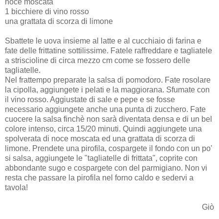
noce moscata
1 bicchiere di vino rosso
una grattata di scorza di limone
Sbattete le uova insieme al latte e al cucchiaio di farina e
fate delle frittatine sottilissime. Fatele raffreddare e tagliatele
a striscioline di circa mezzo cm come se fossero delle
tagliatelle.
Nel frattempo preparate la salsa di pomodoro. Fate rosolare
la cipolla, aggiungete i pelati e la maggiorana. Sfumate con
il vino rosso. Aggiustate di sale e pepe e se fosse
necessario aggiungete anche una punta di zucchero. Fate
cuocere la salsa finchè non sarà diventata densa e di un bel
colore intenso, circa 15/20 minuti. Quindi aggiungete una
spolverata di noce moscata ed una grattata di scorza di
limone. Prendete una pirofila, cospargete il fondo con un po'
si salsa, aggiungete le "tagliatelle di frittata", coprite con
abbondante sugo e cospargete con del parmigiano. Non vi
resta che passare la pirofila nel forno caldo e sedervi a
tavola!
Giò