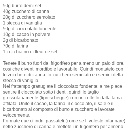
50g burro demi-sel
40g zucchero di canna
20g di zucchero semolato
1 stecca di vaniglia
50g di cioccolato fondente
10g di cacao in polvere
2g di bicarbonato
70g di farina
1 cucchiaino di fleur de sel
Tenete il burro fuori dal frigorifero per almeno un paio di ore,
così che diventi mordibo e lavorabile. Quindi montatelo con
lo zucchero di canna, lo zucchero semolato e i semini della
stecca di vaniglia.
Nel frattempo grattugiate il cioccolato fondente: a me piace
sentire il cioccolato sotto i denti, quindi lo taglio
grossolanamente (tipo schegge) con un coltello dalla lama
affilata. Unite il cacao, la farina, il cioccolato, il sale e il
bicarbonato al composto di burro e zucchero e lavorate
velocemente.
Formate due cilindri, passateli (come se li voleste infarinare)
nello zucchero di canna e metteteli in frigorifero per almeno