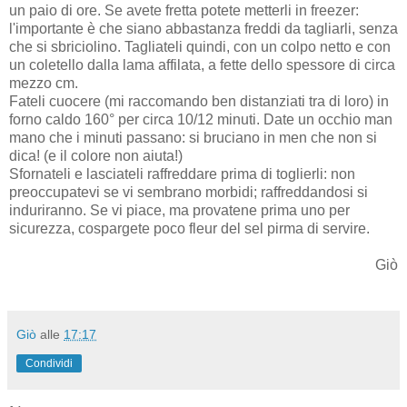
un paio di ore. Se avete fretta potete metterli in freezer:
l'importante è che siano abbastanza freddi da tagliarli, senza
che si sbriciolino. Tagliateli quindi, con un colpo netto e con
un coletello dalla lama affilata, a fette dello spessore di circa
mezzo cm.
Fateli cuocere (mi raccomando ben distanziati tra di loro) in
forno caldo 160° per circa 10/12 minuti. Date un occhio man
mano che i minuti passano: si bruciano in men che non si
dica! (e il colore non aiuta!)
Sfornateli e lasciateli raffreddare prima di toglierli: non
preoccupatevi se vi sembrano morbidi; raffreddandosi si
induriranno. Se vi piace, ma provatene prima uno per
sicurezza, cospargete poco fleur del sel pirma di servire.
Giò
Giò
alle
17:17
Condividi