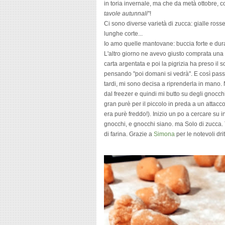
in toria invernale, ma che da metà ottobre, c
tavole autunnali
"!
Ci sono diverse varietà di zucca: gialle rosse, 
lunghe corte...
Io amo quelle mantovane: buccia forte e dura
L'altro giorno ne avevo giusto comprata una 
carta argentata e poi la pigrizia ha preso il 
pensando "poi domani si vedrà". E così passa 
tardi, mi sono decisa a riprenderla in mano. 
dal freezer e quindi mi butto su degli gnocch
gran purè per il piccolo in preda a un attac
era purè freddo!). Inizio un po a cercare su 
gnocchi, e gnocchi siano. ma Solo di zucca. 
di farina. Grazie a
Simona
per le notevoli drit