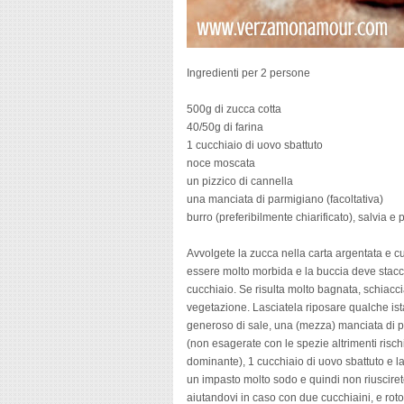
Ingredienti per 2 persone
500g di zucca cotta
40/50g di farina
1 cucchiaio di uovo sbattuto
noce moscata
un pizzico di cannella
una manciata di parmigiano (facoltativa)
burro (preferibilmente chiarificato), salvia 
Avvolgete la zucca nella carta argentata e c
essere molto morbida e la buccia deve stacca
cucchiaio. Se risulta molto bagnata, schiaccia
vegetazione. Lasciatela riposare qualche ist
generoso di sale, una (mezza) manciata di p
(non esagerate con le spezie altrimenti risc
dominante), 1 cucchiaio di uovo sbattuto e l
un impasto molto sodo e quindi non riuscirete 
aiutandovi in caso con due cucchiaini, e roto