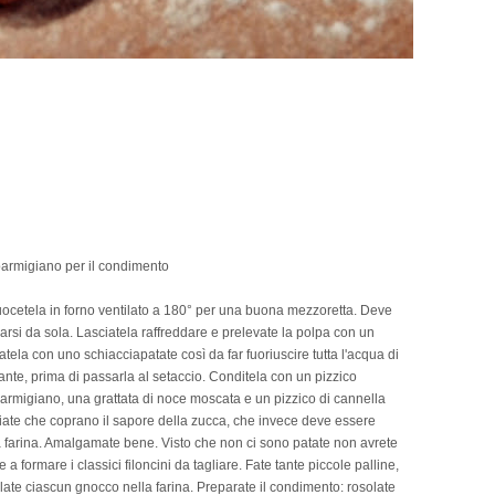
e parmigiano per il condimento
uocetela in forno ventilato a 180° per una buona mezzoretta. Deve
rsi da sola. Lasciatela raffreddare e prelevate la polpa con un
tela con uno schiacciapatate così da far fuoriuscire tutta l'acqua di
ante, prima di passarla al setaccio. Conditela con un pizzico
armigiano, una grattata di noce moscata e un pizzico di cannella
hiate che coprano il sapore della zucca, che invece deve essere
a farina. Amalgamate bene. Visto che non ci sono patate non avrete
a formare i classici filoncini da tagliare. Fate tante piccole palline,
late ciascun gnocco nella farina. Preparate il condimento: rosolate