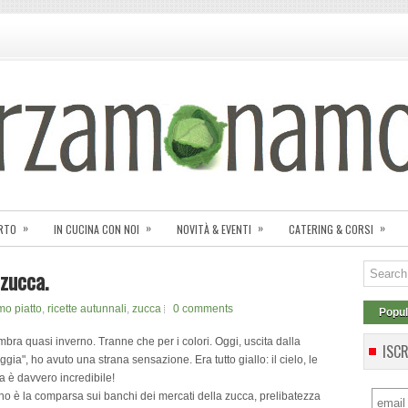
»
»
»
»
ORTO
IN CUCINA CON NOI
NOVITÀ & EVENTI
CATERING & CORSI
zucca.
mo piatto
,
ricette autunnali
,
zucca
0 comments
Popul
embra quasi inverno. Tranne che per i colori. Oggi, uscita dalla
ISC
ggia", ho avuto una strana sensazione. Era tutto giallo: il cielo, le
ra è davvero incredibile!
nno è la comparsa sui banchi dei mercati della zucca, prelibatezza