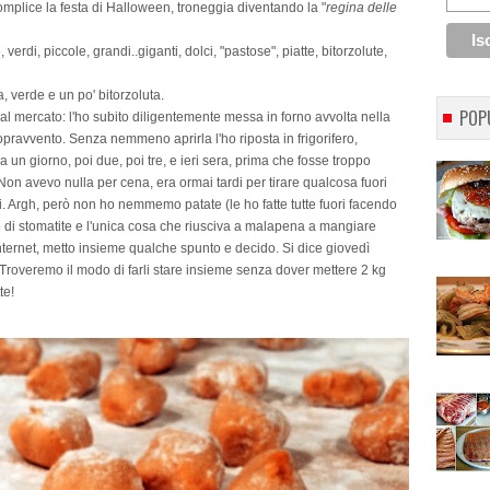
omplice la festa di Halloween, troneggia diventando la "
regina delle
verdi, piccole, grandi..giganti, dolci, "pastose", piatte, bitorzolute,
, verde e un po' bitorzoluta.
POP
al mercato: l'ho subito diligentemente messa in forno avvolta nella
sopravvento. Senza nemmeno aprirla l'ho riposta in frigorifero,
un giorno, poi due, poi tre, e ieri sera, prima che fosse troppo
Non avevo nulla per cena, era ormai tardi per tirare qualcosa fuori
i. Argh, però non ho nemmemo patate (le ho fatte tutte fuori facendo
co di stomatite e l'unica cosa che riusciva a malapena a mangiare
internet, metto insieme qualche spunto e decido. Si dice giovedì
Troveremo il modo di farli stare insieme senza dover mettere 2 kg
te!