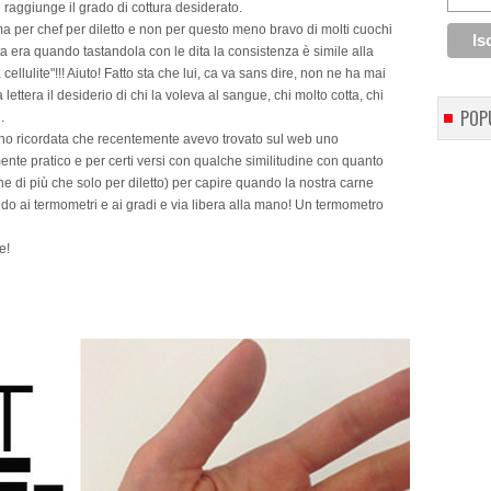
raggiunge il grado di cottura desiderato.
a per chef per diletto e non per questo meno bravo di molti cuochi
tta era quando tastandola con le dita la consistenza è simile alla
ellulite"!!! Aiuto! Fatto sta che lui, ca va sans dire, non ne ha mai
ettera il desiderio di chi la voleva al sangue, chi molto cotta, chi
POP
.
sono ricordata che recentemente avevo trovato sul web uno
te pratico e per certi versi con qualche similitudine con quanto
e di più che solo per diletto) per capire quando la nostra carne
ndo ai termometri e ai gradi e via libera alla mano! Un termometro
e!