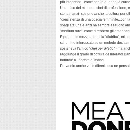
più importanti, come capire quando la carne 
Un amico dei miei non chef di professione, m
stellati- anzi- sosteneva che la cottura perfe
"consistenza di una coscia femminile...con la c
sbagliata una e anzi ha sempre esaudito alla l
"medium rare", come direbbero gli americani
E proprio in mezzo a questa "diatriba", mi 
schemino interessate su un metodo decisamen
sosteneva l'amico "
chef per diletto",
(ma anch
raggiunge il grado di cottura desiderato! Ba
naturale a ..portata di mano!
Provatelo anche voi e ditemi cosa ne pensat