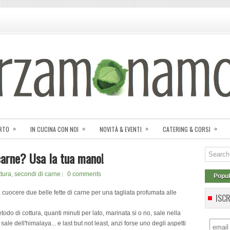
»
»
»
»
ORTO
IN CUCINA CON NOI
NOVITÀ & EVENTI
CATERING & CORSI
carne? Usa la tua mano!
ttura
,
secondi di carne
0 comments
Popul
 cuocere due belle fette di carne per una tagliata profumata alle
ISC
etodo di cottura, quanti minuti per lato, marinata si o no, sale nella
 sale dell'himalaya... e last but not least, anzi forse uno degli aspetti