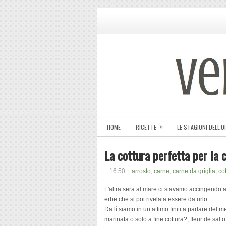
»
HOME
RICETTE
LE STAGIONI DELL'
La cottura perfetta per la 
16:50
arrosto
,
carne
,
carne da griglia
,
co
L'altra sera al mare ci stavamo accingendo a
erbe che si poi rivelata essere da urlo.
Da lì siamo in un attimo finiti a parlare del m
marinata o solo a fine cottura?, fleur de sal o