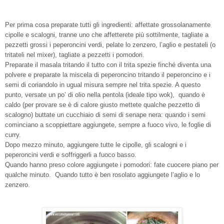
Per prima cosa preparate tutti gli ingredienti: affettate grossolanamente
cipolle e scalogni, tranne uno che affetterete più sottilmente, tagliate a
pezzetti grossi i peperoncini verdi, pelate lo zenzero, l’aglio e pestateli (o
tritateli nel mixer), tagliate a pezzetti i pomodori.
Preparate il masala tritando il tutto con il trita spezie finché diventa una
polvere e preparate la miscela di peperoncino tritando il peperoncino e i
semi di coriandolo in ugual misura sempre nel trita spezie. A questo
punto, versate un po’ di olio nella pentola (ideale tipo wok), quando è
caldo (per provare se è di calore giusto mettete qualche pezzetto di
scalogno) buttate un cucchiaio di semi di senape nera: quando i semi
cominciano a scoppiettare aggiungete, sempre a fuoco vivo, le foglie di
curry.
Dopo mezzo minuto, aggiungere tutte le cipolle, gli scalogni e i
peperoncini verdi e soffriggerli a fuoco basso.
Quando hanno preso colore aggiungete i pomodori: fate cuocere piano per
qualche minuto. Quando tutto è ben rosolato aggiungete l’aglio e lo
zenzero.