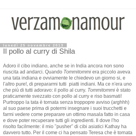
lunedì 25 novembre 2013
Il pollo al curry di Shila
Adoro il cibo indiano, anche se in India ancora non sono
riuscita ad andarci. Quando
Tommitommi
era piccolo aveva
una tata indiana e ovviamente le chiedevo un giorno si, e
l'altro pure!, di prepararmi tutti piatti indiani. Ma ce n'era uno
che più di tutti adoravo: il pollo al curry.
Tommitommi
è stato
praticamente svezzato con pollo al curry e riso basmati!
Purtroppo la tata è tornata senza troppopre avviso (arghhh)
al suo paese prima di potermi insegnare i suoi trucchetti e
farmi vedere come preparare un ottimo masala fatto in casa
e dove poter recuperare tutti gli ingredienti. Il dove l'ho
risolto facilmente: il mio "pusher" di cibi asiatici Kathay ha
davvero tutto. Per il come ci ha pensato Teresa che è tornata